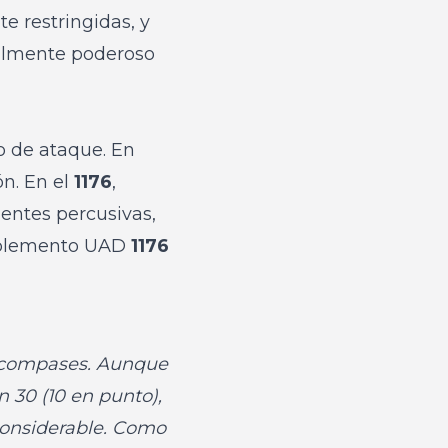
e restringidas, y
almente poderoso
po de ataque. En
ón. En el
1176
,
entes percusivas,
omplemento UAD
1176
2 compases. Aunque
n 30 (10 en punto),
considerable. Como