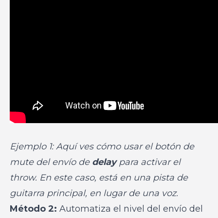
Ejemplo 1: Aquí ves cómo usar el botón de
mute del envío de
delay
para activar el
throw. En este caso, está en una pista de
guitarra principal, en lugar de una voz.
Método 2:
Automatiza el nivel del envío del