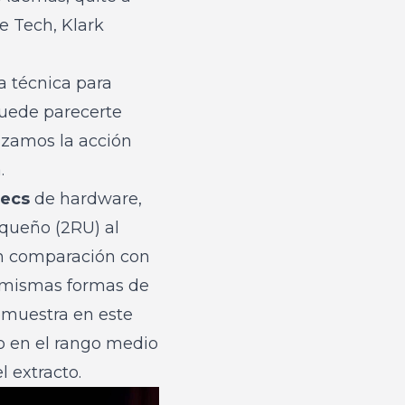
e Tech, Klark
a técnica para
puede parecerte
nzamos la acción
.
tecs
de hardware,
queño (2RU) al
 en comparación con
as mismas formas de
demuestra en este
o en el rango medio
 extracto.