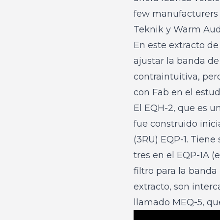
few manufacturers 
Teknik y Warm Audi
En este extracto d
ajustar la banda de
contraintuitiva, p
con Fab en el estu
El EQH-2, que es u
fue construido ini
(3RU) EQP-1. Tiene 
tres en el EQP-1A (e
filtro para la band
extracto, son inter
llamado MEQ-5, que 