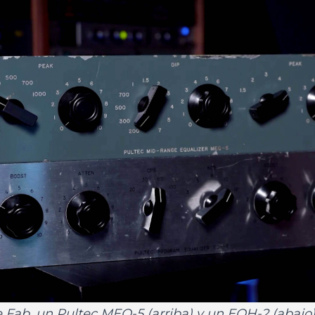
 Fab, un Pultec MEQ-5 (arriba) y un EQH-2 (abajo)