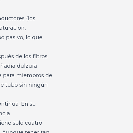
nductores (los
aturación,
po pasivo, lo que
és de los filtros.
añadía dulzura
e para miembros de
e tubo sin ningún
ontinua. En su
ncia
iene solo cuatro
. Aunque tener tan