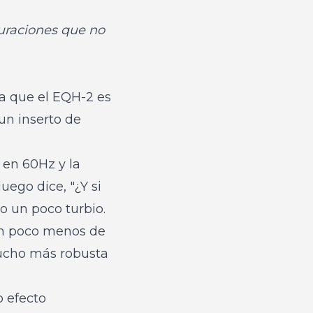
guraciones que no
 a que el EQH-2 es
un inserto de
 en 60Hz y la
ego dice, "¿Y si
o un poco turbio.
 un poco menos de
mucho más robusta
 efecto