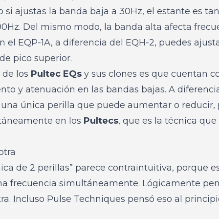
o si ajustas la banda baja a 30Hz, el estante es t
00Hz. Del mismo modo, la banda alta afecta frecu
n el EQP-1A, a diferencia del EQH-2, puedes ajust
e pico superior.
 de los
Pultec EQ
s
y sus clones es que cuentan co
o y atenuación en las bandas bajas. A diferencia
 una única perilla que puede aumentar o reducir,
táneamente en los
Pultecs
, que es la técnica qu
otra
cnica de 2 perillas” parece contraintuitiva, porqu
ma frecuencia simultáneamente. Lógicamente pen
ra. Incluso Pulse Techniques pensó eso al principio