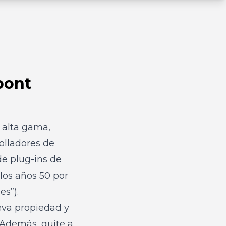
pont
 alta gama,
olladores de
e plug-ins de
los años 50 por
es”).
eva propiedad y
 Además, quite a