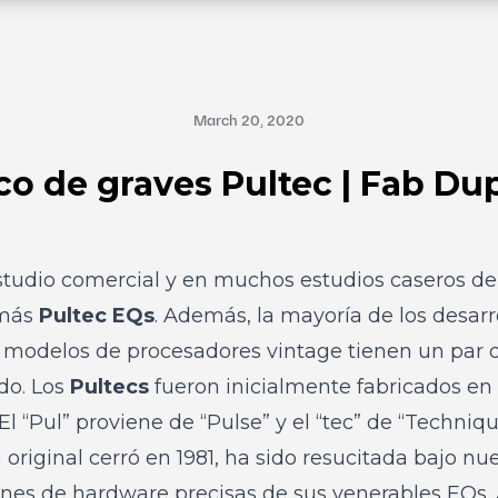
March 20, 2020
co de graves Pultec | Fab Du
estudio comercial y en muchos estudios caseros de
 más
Pultec EQ
s
. Además, la mayoría de los desarr
 modelos de procesadores vintage tienen un par d
do. Los
Pultecs
fueron inicialmente fabricados en 
l “Pul” proviene de “Pulse” y el “tec” de “Techniqu
riginal cerró en 1981, ha sido resucitada bajo nu
iones de hardware precisas de sus venerables EQs.