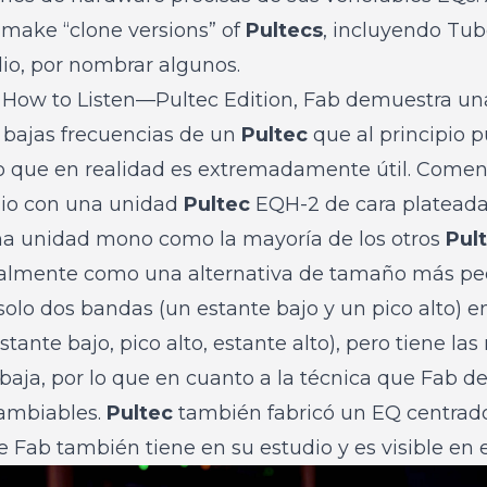
make “clone versions” of
Pultecs
, incluyendo Tub
o, por nombrar algunos.
e
How to Listen—Pultec Edition
, Fab demuestra un
 bajas frecuencias de un
Pultec
que al principio 
ero que en realidad es extremadamente útil. Come
dio con una unidad
Pultec
EQH-2 de cara plateada
na unidad mono como la mayoría de los otros
Pul
cialmente como una alternativa de tamaño más pe
solo dos bandas (un estante bajo y un pico alto)
stante bajo, pico alto, estante alto), pero tiene l
a baja, por lo que en cuanto a la técnica que Fab 
cambiables.
Pultec
también fabricó un EQ centrad
Fab también tiene en su estudio y es visible en el