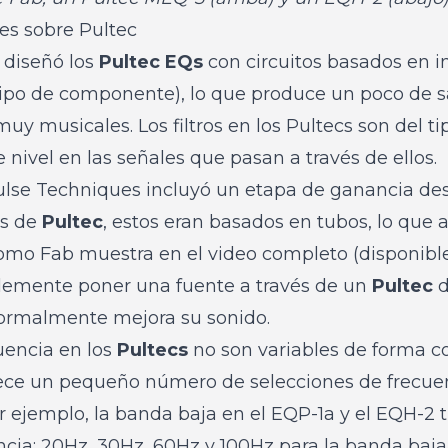
es sobre Pultec
 diseñó los
Pultec
EQs
con circuitos basados en i
tipo de componente), lo que produce un poco de s
uy musicales. Los filtros en los Pultecs son del ti
 nivel en las señales que pasan a través de ellos.
se Techniques incluyó un etapa de ganancia despu
s de
Pultec
, estos eran basados en tubos, lo que 
 Como Fab muestra en el
video completo
(disponibl
lemente poner una fuente a través de un
Pultec
d
ormalmente mejora su sonido.
uencia en los
Pultecs
no son variables de forma c
rece un pequeño número de selecciones de frecue
r ejemplo, la banda baja en el EQP-1a y el EQH-2 t
ncia: 20Hz, 30Hz, 60Hz y 100Hz para la banda baja