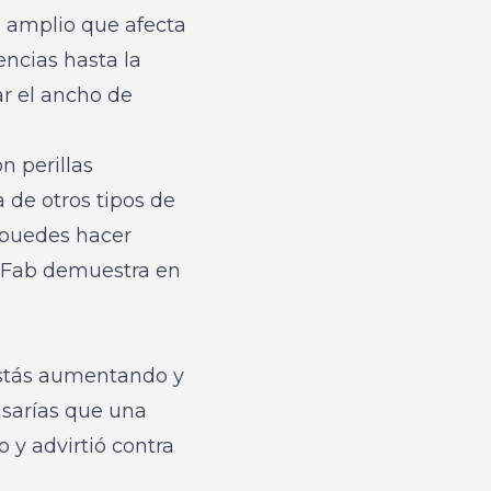
an amplio que afecta
encias hasta la
ar el ancho de
n perillas
 de otros tipos de
 puedes hacer
e Fab demuestra en
e estás aumentando y
sarías que una
 y advirtió contra