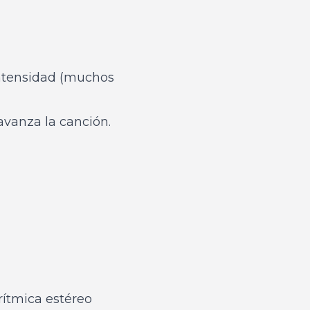
intensidad (muchos
avanza la canción.
 rítmica estéreo