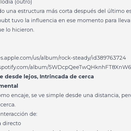
odía (outro)
o una estructura más corta después del último est
t tuvo la influencia en ese momento para llevar e
e lo hicieron.
nes.apple.com/us/album/rock-steady/id389763724
ay.spotify.com/album/5WDcpQeeTwQHknhFT8XnW
 desde lejos, Intrincada de cerca
mental
omo encaje, se ve simple desde una distancia, per
cerca.
interacción de:
a directo