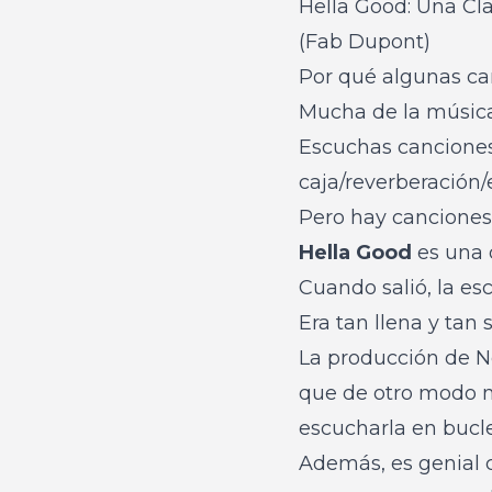
Hella Good: Una Cl
(Fab Dupont)
Por qué algunas ca
Mucha de la músic
Escuchas canciones
caja/reverberación/
Pero hay canciones
Hella Good
es una d
Cuando salió, la es
Era tan llena y ta
La producción de N
que de otro modo n
escucharla en bucl
Además, es genial c