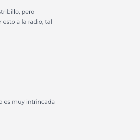
ribillo, pero
sto a la radio, tal
6
o es muy intrincada