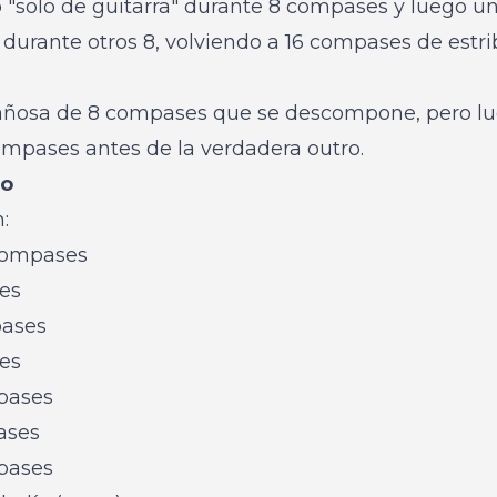
 "solo de guitarra" durante 8 compases y luego un
durante otros 8, volviendo a 16 compases de estrib
añosa de 8 compases que se descompone, pero lu
ompases antes de la verdadera outro.
to
:
 compases
es
pases
es
mpases
ases
mpases