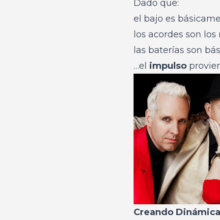
Dado que:
el bajo es básicam
los acordes son lo
las baterías son bá
…el
impulso
provien
Creando Dinámicas