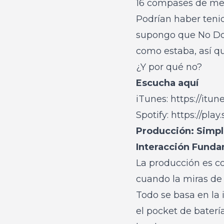
16 compases de mel
Podrían haber tenid
supongo que No Doub
como estaba, así qu
¿Y por qué no?
Escucha aquí
iTunes:
https://itu
Spotify:
https://pl
Producción: Simple
Interacción Funda
La producción es c
cuando la miras de 
Todo se basa en la 
el pocket de baterí