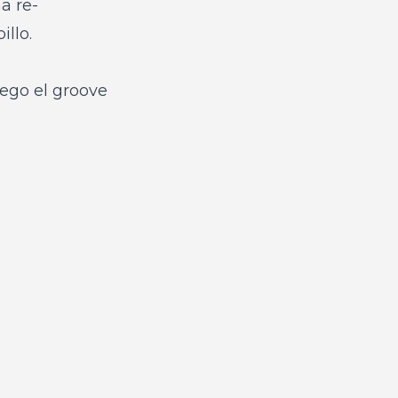
a re-
illo.
ego el groove