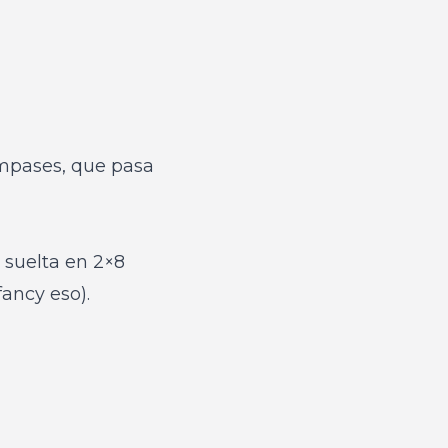
ompases, que pasa
 suelta en 2×8
ancy eso).