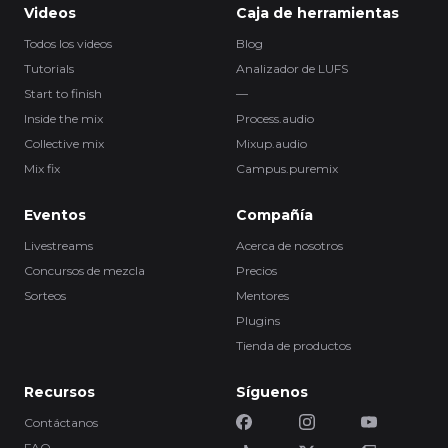
Videos
Caja de herramientas
Todos los videos
Blog
Tutorials
Analizador de LUFS
Start to finish
—
Inside the mix
Process.audio
Collective mix
Mixup.audio
Mix fix
Campus.puremix
Eventos
Compañía
Livestreams
Acerca de nosotros
Concursos de mezcla
Precios
Sorteos
Mentores
Plugins
Tienda de productos
Recursos
Síguenos
Contáctanos
FAQ