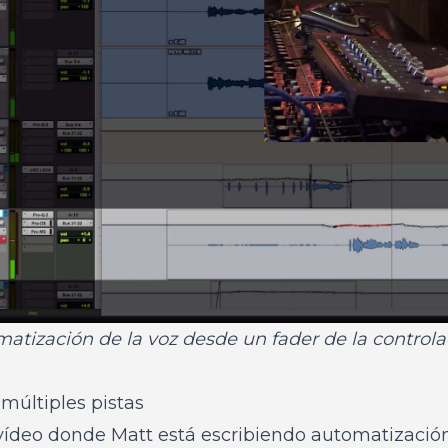
matización de la voz desde un fader de la controla
múltiples pistas
vídeo donde Matt está escribiendo automatización