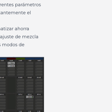
erentes parámetros
stantemente el
atizar ahorra
 ajuste de mezcla
us modos de