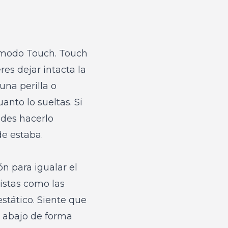
n modo Touch. Touch
es dejar intacta la
una perilla o
anto lo sueltas. Si
edes hacerlo
de estaba.
n para igualar el
pistas como las
stático. Siente que
a abajo de forma