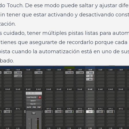
o Touch. De ese modo puede saltar y ajustar dif
 sin tener que estar activando y desactivando con
ación.
cuidado, tener múltiples pistas listas para autom
 tienes que asegurarte de recordarlo porque cada
ista cuando la automatización está en uno de s
abado.