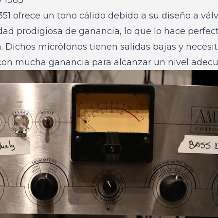
351 ofrece un tono cálido debido a su diseño a vá
ad prodigiosa de ganancia, lo que lo hace perfec
. Dichos micrófonos tienen salidas bajas y necesi
con mucha ganancia para alcanzar un nivel adecu