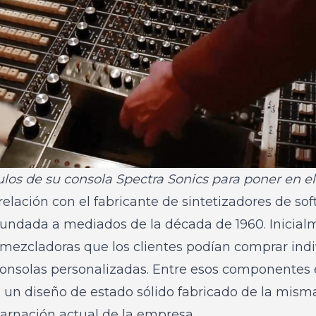
os de su consola Spectra Sonics para poner en el 
 relación con el fabricante de sintetizadores de so
 fundada a mediados de la década de 1960. Inicial
ezcladoras que los clientes podían comprar ind
consolas personalizadas. Entre esos componentes 
, un diseño de estado sólido fabricado de la mis
carnación actual de la empresa.