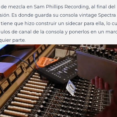
 de mezcla en Sam Phillips Recording, al final del
esión. Es donde guarda su consola vintage Spectra 
tiene que hizo construir un sidecar para ella, lo c
ulos de canal de la consola y ponerlos en un marc
quier parte.