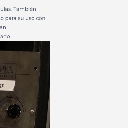
lvulas. También
to para su uso con
tan
ado.