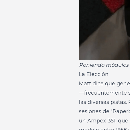
Poniendo módulos e
La Elección
Matt dice que gene
—frecuentemente su
las diversas pistas.
sesiones de “Paperb
un Ampex 351, que 
modelo entre 1958 y