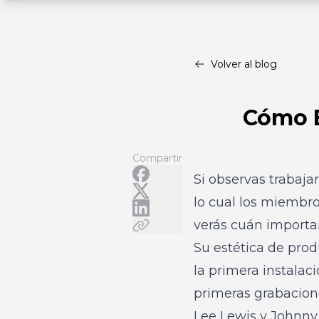
Volver al blog
Cómo E
Compartir
Si observas trabaj
lo cual los miembr
verás cuán importan
Su estética de prod
la primera instalac
primeras grabacione
Lee Lewis y Johnny 