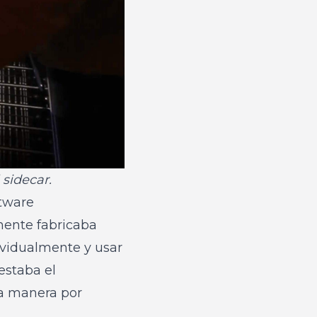
sidecar.
ftware
mente fabricaba
ividualmente y usar
estaba el
ma manera por