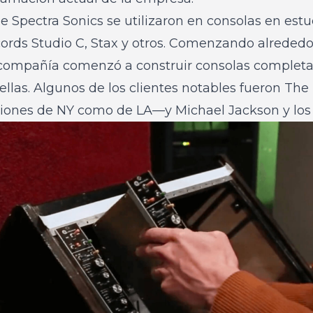
 Spectra Sonics se utilizaron en consolas en est
cords Studio C, Stax y otros. Comenzando alrededor
 compañía comenzó a construir consolas completa
ellas. Algunos de los clientes notables fueron Th
ciones de NY como de LA—y Michael Jackson y los