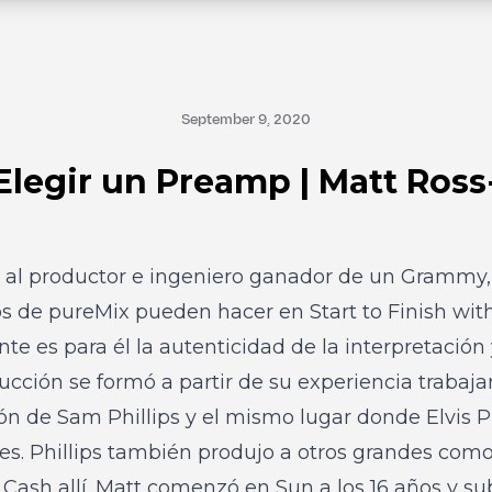
September 9, 2020
legir un Preamp | Matt Ros
ar al productor e ingeniero ganador de un Grammy
os de pureMix pueden hacer en
Start to Finish wi
te es para él la autenticidad de la interpretación 
ucción se formó a partir de su experiencia trabaj
ión de Sam Phillips y el mismo lugar donde Elvis P
s. Phillips también produjo a otros grandes como 
Cash allí. Matt comenzó en Sun a los 16 años y s