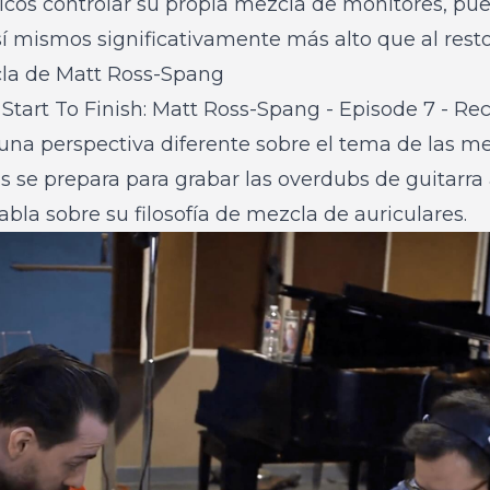
icos controlar su propia mezcla de monitores, pue
í mismos significativamente más alto que al resto
zcla de Matt Ross-Spang
e
Start To Finish: Matt Ross-Spang - Episode 7 - Re
 una perspectiva diferente sobre el tema de las m
as se prepara para grabar las overdubs de guitarra 
bla sobre su filosofía de mezcla de auriculares.