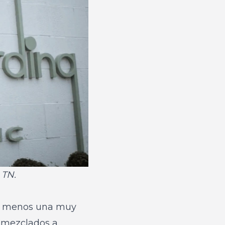
 TN.
 al menos una muy
s mezclados a