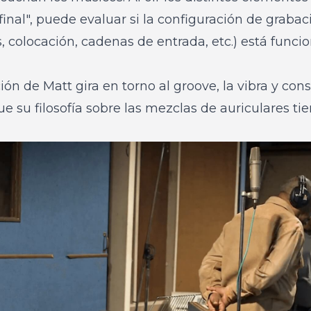
final", puede evaluar si la configuración de graba
 colocación, cadenas de entrada, etc.) está funci
ión de Matt gira en torno al groove, la vibra y con
ue su filosofía sobre las mezclas de auriculares ti