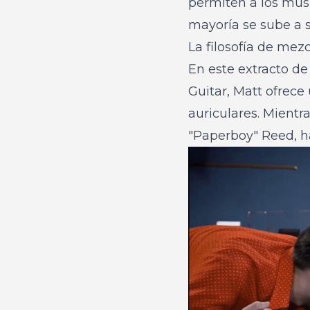
permiten a los mús
mayoría se sube a s
La filosofía de me
En este extracto d
Guitar
, Matt ofrece
auriculares. Mientr
"Paperboy" Reed, ha