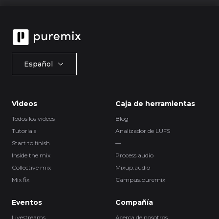
Español
Videos
Caja de herramientas
Todos los videos
Blog
Tutorials
Analizador de LUFS
Start to finish
—
Inside the mix
Process.audio
Collective mix
Mixup.audio
Mix fix
Campus.puremix
Eventos
Compañía
Livestreams
Acerca de nosotros