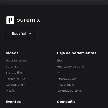
Español
Videos
Caja de herramientas
Todos los videos
Blog
Tutorials
Analizador de LUFS
Start to finish
—
Inside the mix
Process.audio
Collective mix
Mixup.audio
Mix fix
Campus.puremix
Eventos
Compañía