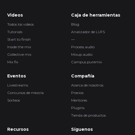
Videos
Caja de herramientas
Todos los videos
Blog
Tutorials
Analizador de LUFS
Start to finish
—
Inside the mix
Process.audio
Collective mix
Mixup.audio
Mix fix
Campus.puremix
Eventos
Compañía
Livestreams
Acerca de nosotros
Concursos de mezcla
Precios
Sorteos
Mentores
Plugins
Tienda de productos
Recursos
Síguenos