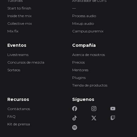
Tutorials
Analizador de LUFS
Start to finish
—
Inside the mix
Process.audio
Collective mix
Mixup.audio
Mix fix
Campus.puremix
Eventos
Compañía
Livestreams
Acerca de nosotros
Concursos de mezcla
Precios
Sorteos
Mentores
Plugins
Tienda de productos
Recursos
Síguenos
Contáctanos
FAQ
Kit de prensa