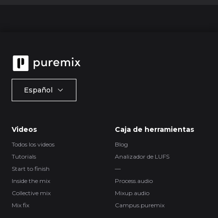
Español
Videos
Caja de herramientas
Todos los videos
Blog
Tutorials
Analizador de LUFS
Start to finish
—
Inside the mix
Process.audio
Collective mix
Mixup.audio
Mix fix
Campus.puremix