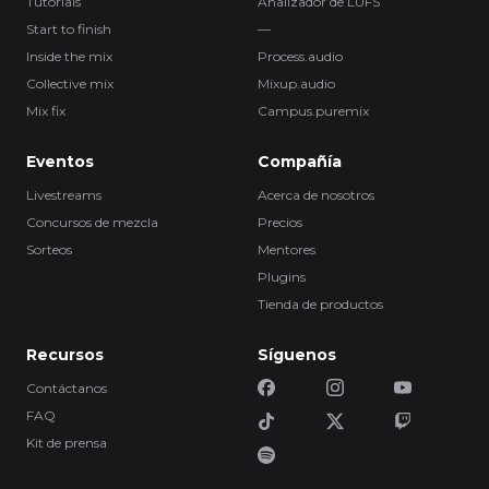
Tutorials
Analizador de LUFS
Start to finish
—
Inside the mix
Process.audio
Collective mix
Mixup.audio
Mix fix
Campus.puremix
Eventos
Compañía
Livestreams
Acerca de nosotros
Concursos de mezcla
Precios
Sorteos
Mentores
Plugins
Tienda de productos
Recursos
Síguenos
Contáctanos
FAQ
Kit de prensa