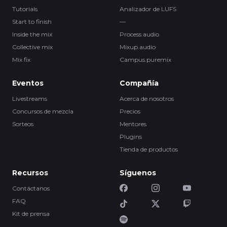
Tutorials
Analizador de LUFS
Start to finish
—
Inside the mix
Process.audio
Collective mix
Mixup.audio
Mix fix
Campus.puremix
Eventos
Compañía
Livestreams
Acerca de nosotros
Concursos de mezcla
Precios
Sorteos
Mentores
Plugins
Tienda de productos
Recursos
Síguenos
Contáctanos
FAQ
Kit de prensa