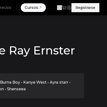
recios
Cursos
Registrarse
e Ray Ernster
 Burna Boy • Kanye West • Ayra starr •
on • Shenseea