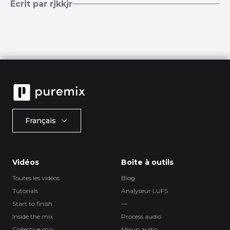
Écrit par rjkkjr
Français
Vidéos
Boîte à outils
Toutes les vidéos
Blog
Tutorials
Analyseur LUFS
Start to finish
—
Inside the mix
Process.audio
Collective mix
Mixup.audio