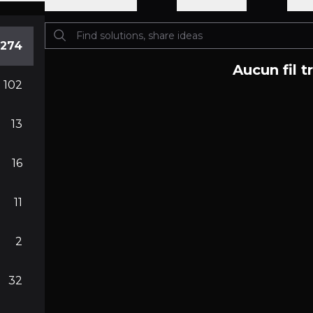
274
Aucun fil t
102
13
16
11
2
32