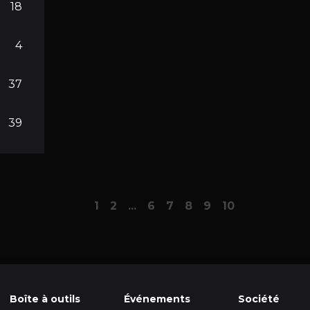
18
4
37
39
1
2
...
6
7
8
9
10
Boîte à outils
Événements
Société