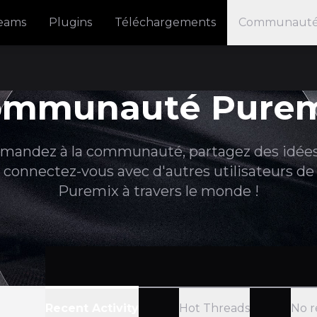
reams
Plugins
Téléchargements
Communaut
ommunauté Purem
mandez à la communauté, partagez des idées
connectez-vous avec d'autres utilisateurs de
Puremix à travers le monde !
Hot Threads
No r
Recent Activity