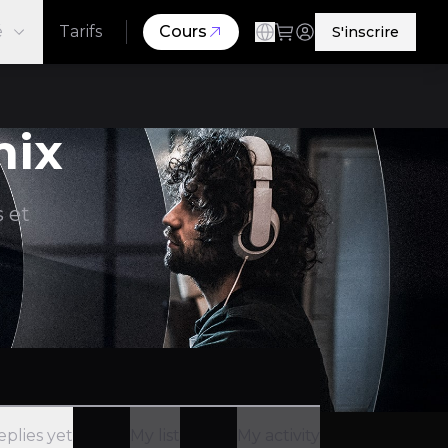
é
Tarifs
Cours
S'inscrire
ix
 et
eplies yet
My list
My activity