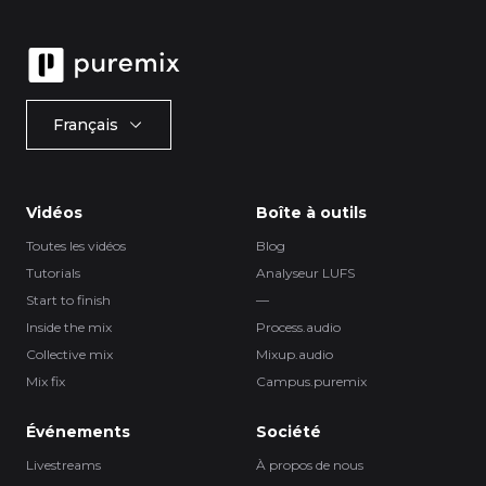
Français
Vidéos
Boîte à outils
Toutes les vidéos
Blog
Tutorials
Analyseur LUFS
Start to finish
—
Inside the mix
Process.audio
Collective mix
Mixup.audio
Mix fix
Campus.puremix
Événements
Société
Livestreams
À propos de nous