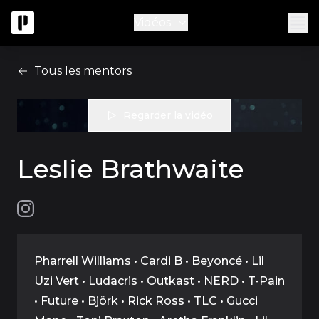
Vidéos
Tous les mentors
Regarder la vidéo
Leslie Brathwaite
Pharrell Williams • Cardi B • Beyoncé • Lil
Uzi Vert • Ludacris • Outkast • NERD • T-Pain
• Future • Björk • Rick Ross • TLC • Gucci