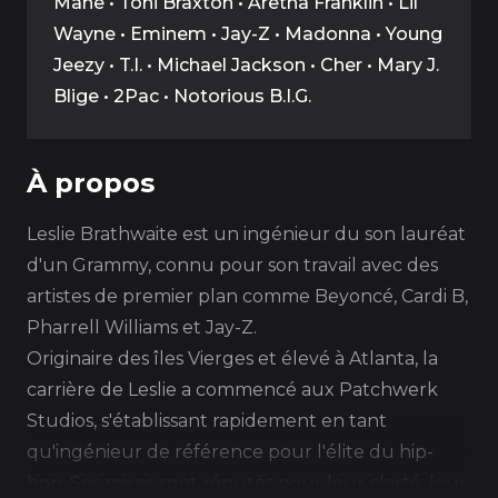
Mane • Toni Braxton • Aretha Franklin • Lil
Wayne • Eminem • Jay-Z • Madonna • Young
Jeezy • T.I. • Michael Jackson • Cher • Mary J.
Blige • 2Pac • Notorious B.I.G.
À propos
Leslie Brathwaite est un ingénieur du son lauréat
d'un Grammy, connu pour son travail avec des
artistes de premier plan comme Beyoncé, Cardi B,
Pharrell Williams et Jay-Z.
Originaire des îles Vierges et élevé à Atlanta, la
carrière de Leslie a commencé aux Patchwerk
Studios, s'établissant rapidement en tant
qu'ingénieur de référence pour l'élite du hip-
hop. Ses mixes sont réputés pour leur clarté, leur