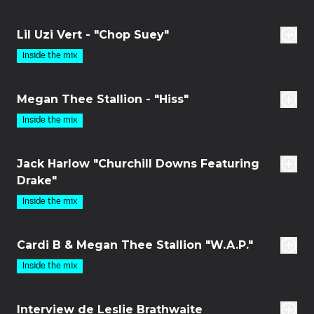
des
Lil Uzi Vert - "Chop Suey"
Inside the mix
des
Megan Thee Stallion - "Hiss"
Inside the mix
des
Jack Harlow "Churchill Downs Featuring
Drake"
Inside the mix
des
Cardi B & Megan Thee Stallion "W.A.P."
Inside the mix
2m
Interview de Leslie Brathwaite