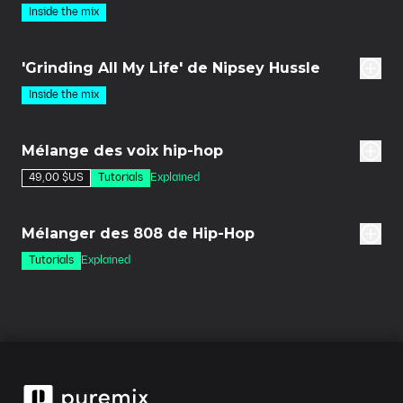
Inside the mix
des
'Grinding All My Life' de Nipsey Hussle
Inside the mix
0m
Mélange des voix hip-hop
49,00 $US
Tutorials
Explained
3m
Mélanger des 808 de Hip-Hop
Tutorials
Explained