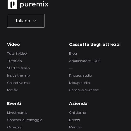
Italiano
Video
Cassetta degli attrezzi
Tutti i video
Blog
Tutorials
Analizzatore LUFS
Start to finish
—
Inside the mix
Process.audio
Collective mix
Mixup.audio
Mix fix
Campus.puremix
Eventi
Azienda
Livestreams
Chi siamo
Concorsi di mixaggio
Prezzi
Omaggi
Mentori