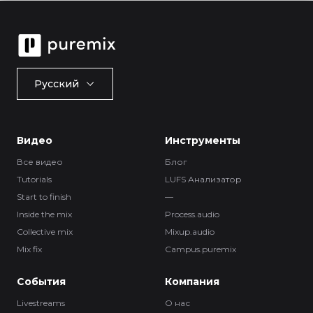
Русский
Видео
Инструменты
Все видео
Блог
Tutorials
LUFS Анализатор
Start to finish
—
Inside the mix
Process.audio
Collective mix
Mixup.audio
Mix fix
Campus.puremix
События
Компания
Livestreams
О нас