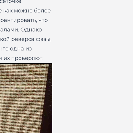
 сеточке
е как можно более
рантировать, что
налами. Однако
кой реверса фазы,
что одна из
и их проверяют.