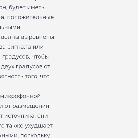
он, будет иметь
на, положительные
льными.
ые волны выровнены
два сигнала или
 градусов, чтобы
 двух градусов от
ятность того, что
о-микрофонной
ти от размещения
 источника, они
о также ухудшает
жными, поскольку