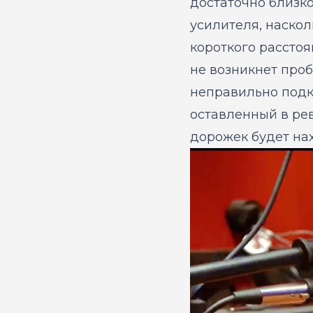
достаточно близко 
усилителя, наскол
короткого рассто
не возникнет про
неправильно подк
оставленный в рев
дорожек будет нах