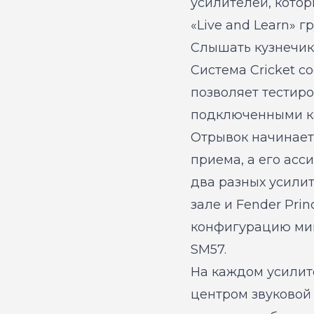
усилителей, котор
«Live and Learn» г
Слышать кузнечик
Система Cricket с
позволяет тестиро
подключенными ка
Отрывок начинаетс
приема, а его асс
два разных усилит
зале и Fender Pri
конфигурацию мик
SM57.
На каждом усилит
центром звуковой