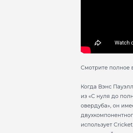
Смотрите полное 
Когда Вэнс Пауэлл
из
«С нуля до полн
овердуба»
, он им
двухкомпонентного
использует Cricke