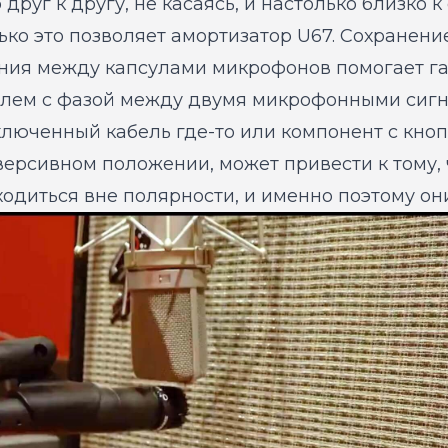
друг к другу, не касаясь, и настолько близко к
ько это позволяет амортизатор U67. Сохранени
яния между капсулами микрофонов помогает га
блем с фазой между двумя микрофонными сиг
люченный кабель где-то или компонент с кноп
ерсивном положении, может привести к тому, 
одиться вне полярности, и именно поэтому он