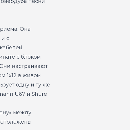
о овердуба песни
приема. Она
 и с
кабелей.
омнате с блоком
. Они настраивают
ом 1x12 в живом
ьзует одну и ту же
ann U67 и Shure
зону» между
расположены