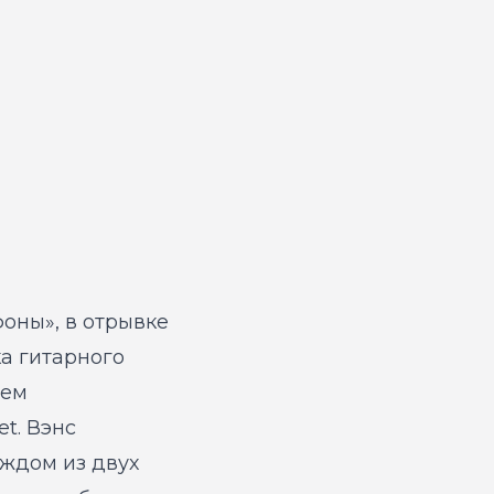
фоны», в отрывке
ка гитарного
ием
t. Вэнс
аждом из двух