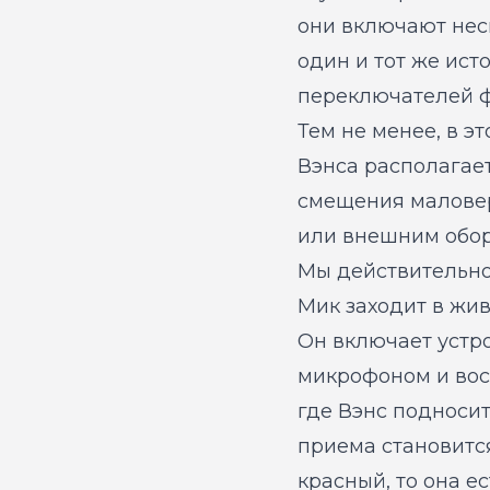
они включают нес
один и тот же ис
переключателей ф
Тем не менее, в э
Вэнса располагае
смещения маловеро
или внешним обор
Мы действительно
Мик заходит в жив
Он включает устр
микрофоном и вос
где Вэнс подноси
приема становится
красный, то она е