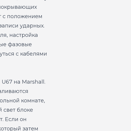
 покрывающих
т с положением
записи ударных.
ля, настройка
ные фазовые
уться с кабелями
U67 на Marshall.
авливаются
ольной комнате,
 свет блоке
. Если он
 который затем