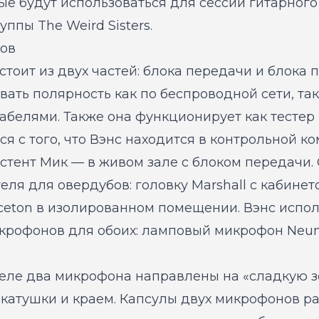
ые будут использоваться для сессии гитарног
руппы The Weird Sisters.
ов
остоит из двух частей: блока передачи и блока 
вать полярность как по беспроводной сети, так
белями. Также она функционирует как тестер 
я с того, что Вэнс находится в контрольной к
истент Мик — в живом зале с блоком передачи
еля для овердубов: головку Marshall с кабинет
nceton в изолированном помещении. Вэнс испол
рофонов для обоих: ламповый микрофон Neum
еле два микрофона направлены на «сладкую 
 катушки и краем. Капсулы двух микрофонов 