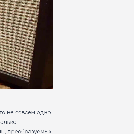
то не совсем одно
только
лн, преобразуемых