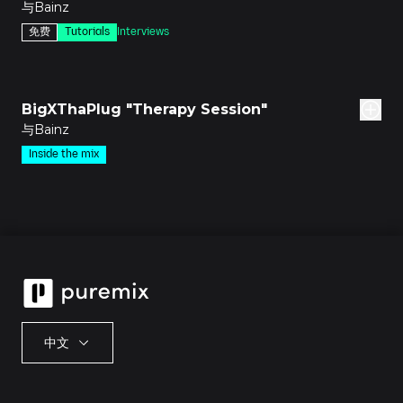
与Bainz
免费
Tutorials
Interviews
3集
BigXThaPlug "Therapy Session"
与Bainz
Inside the mix
中文