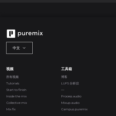
中文
视频
工具箱
所有视频
博客
Tutorials
LUFS 分析仪
Start to finish
—
Inside the mix
Process.audio
Collective mix
Mixup.audio
Mix fix
Campus.puremix