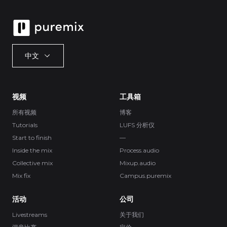
中文
视频
工具箱
所有视频
博客
Tutorials
LUFS 分析仪
Start to finish
—
Inside the mix
Process.audio
Collective mix
Mixup.audio
Mix fix
Campus.puremix
活动
公司
Livestreams
关于我们