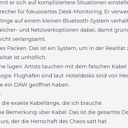
mit er sich auf kompliziertere Situationen einstell
echer für fokussiertes Desk-Monitoring. Er verw
Dinge auf einem kleinen Bluetooth-System verhalt
Speicher- und Netzwerkoptionen dabei, damit gru
 nicht verlangsamt.
iges Packen. Das ist ein System, um in der Realität
lität ist unhöflich.
ume lügen. Artists tauchen mit dem falschen Kabel a
ogie. Flughäfen sind laut. Hoteldesks sind von M
nie ein DAW geöffnet haben.
:
, die exakte Kabellänge, die ich brauche.
eine Bemerkung über Kabel. Das ist die gesamte D
urs, der die Herrschaft des Chaos satt hat.