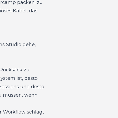
ercamp packen: zu
iöses Kabel, das
ns Studio gehe,
n Rucksack zu
ystem ist, desto
 Sessions und desto
zu müssen, wenn
er Workflow schlägt