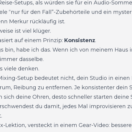
Reise-Setups, als würden sie für ein Audio-Somm
iele “nur für den Fall”-Zubehörteile und ein myster
enn Merkur rückläufig ist.
se ist viel klüger.
siert auf einem Prinzip:
Konsistenz
.
 bin, habe ich das. Wenn ich von meinem Haus i
t immer dasselbe.
ls viele denken.
Mixing-Setup bedeutet nicht, dein Studio in eine
rum, Reibung zu entfernen. Je konsistenter dein S
 sich deine Ohren, desto schneller starten deine
rschwendest du damit, jedes Mal improvisieren 
.
x-Lektion, versteckt in einem Gear-Video: besser