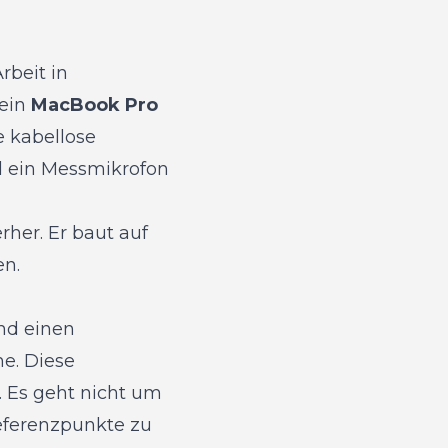
rbeit in
 ein
MacBook Pro
 kabellose
nd ein Messmikrofon
rher. Er baut auf
en.
d einen
he. Diese
. Es geht nicht um
eferenzpunkte zu