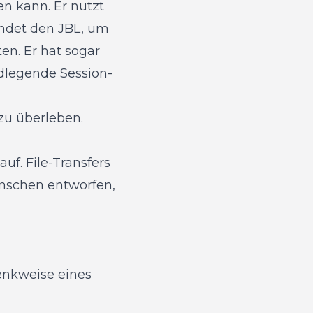
en kann. Er nutzt
endet den JBL, um
en. Er hat sogar
ndlegende Session-
 zu überleben.
uf. File-Transfers
enschen entworfen,
enkweise eines