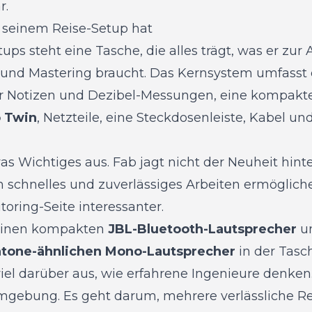
r.
 seinem Reise-Setup hat
ps steht eine Tasche, die alles trägt, was er zur A
 und Mastering braucht. Das Kernsystem umfasst
r Notizen und Dezibel-Messungen, eine kompakte
o Twin
, Netzteile, eine Steckdosenleiste, Kabel u
s Wichtiges aus. Fab jagt nicht der Neuheit hinte
 schnelles und zuverlässiges Arbeiten ermöglich
oring-Seite interessanter.
 einen kompakten
JBL-Bluetooth-Lautsprecher
un
atone-ähnlichen Mono-Lautsprecher
in der Tasc
iel darüber aus, wie erfahrene Ingenieure denken
mgebung. Es geht darum, mehrere verlässliche R