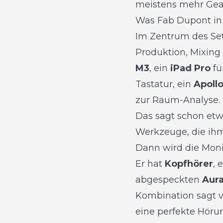
meistens mehr Gea
Was Fab Dupont in
Im Zentrum des Setu
Produktion, Mixing
M3
, ein
iPad Pro
fü
Tastatur, ein
Apoll
zur Raum-Analyse.
Das sagt schon etwa
Werkzeuge, die ihm
Dann wird die Monit
Er hat
Kopfhörer
,
abgespeckten
Aur
Kombination sagt v
eine perfekte Höru