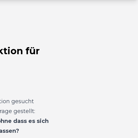
tion für
tion gesucht
age gestellt:
ohne dass es sich
lassen?