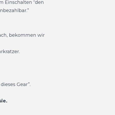
eim Einschalten “den
unbezahlbar.”
räch, bekommen wir
rkratzer.
dieses Gear”.
ie.