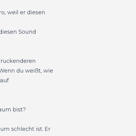
o, weil er diesen
n diesen Sound
ndruckenderen
. Wenn du weißt, wie
rauf
aum bist?
um schlecht ist. Er