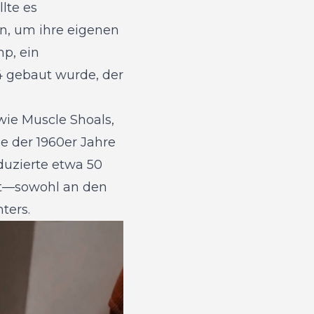
lte es
n, um ihre eigenen
p, ein
64 gebaut wurde, der
ie Muscle Shoals,
e der 1960er Jahre
uzierte etwa 50
t—sowohl an den
ters.