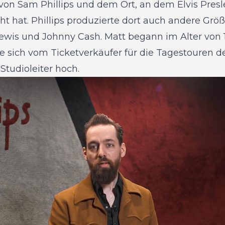
von Sam Phillips und dem Ort, an dem Elvis Presl
hat. Phillips produzierte dort auch andere Größ
 Lewis und Johnny Cash. Matt begann im Alter von
e sich vom Ticketverkäufer für die Tagestouren d
Studioleiter hoch.