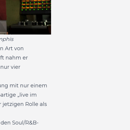
mphis
n Art von
Oft nahm er
nur vier
ung mit nur einem
rtige „live im
jetzigen Rolle als
r den Soul/R&B-