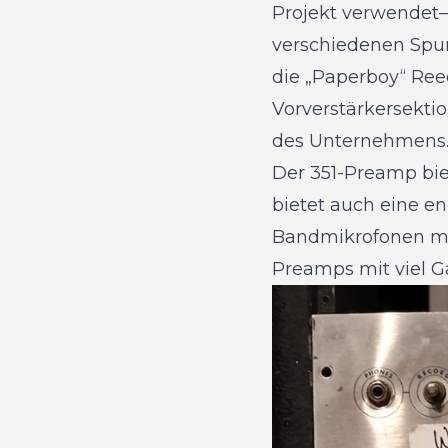
Projekt verwendet—
verschiedenen Spur
die „Paperboy“ Reed
Vorverstärkersekt
des Unternehmens. 
Der 351-Preamp bie
bietet auch eine e
Bandmikrofonen ma
Preamps mit viel G