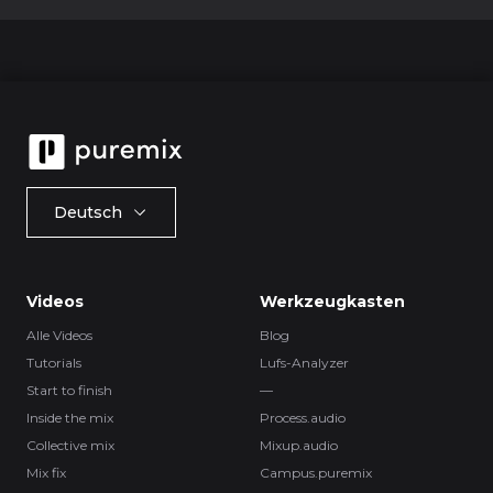
Deutsch
Videos
Werkzeugkasten
Alle Videos
Blog
Tutorials
Lufs-Analyzer
Start to finish
—
Inside the mix
Process.audio
Collective mix
Mixup.audio
Mix fix
Campus.puremix