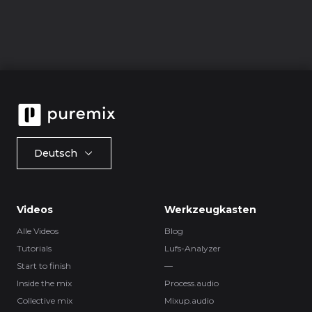
Deutsch
Videos
Werkzeugkasten
Alle Videos
Blog
Tutorials
Lufs-Analyzer
Start to finish
—
Inside the mix
Process.audio
Collective mix
Mixup.audio