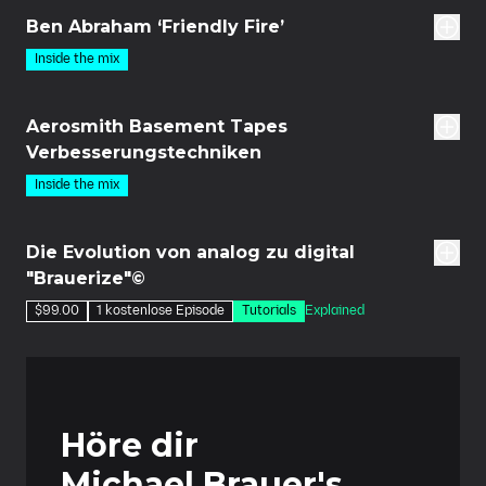
Ben Abraham ‘Friendly Fire’
Inside the mix
21m
Aerosmith Basement Tapes
Verbesserungstechniken
Inside the mix
den
Die Evolution von analog zu digital
"Brauerize"©
$99.00
1 kostenlose Episode
Tutorials
Explained
Höre dir
Michael Brauer's