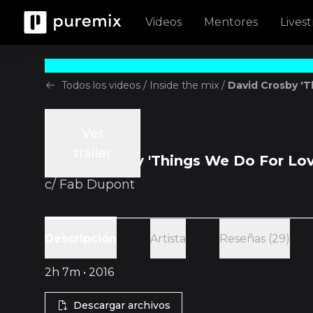
Videos
Mentores
Lives
Todos los videos
/
Inside the mix
/
David Crosby 'T
Ver
Inside the mix
tráiler
David Crosby 'Things We Do For Lov
c/
Fab Dupont
Artista
Reseñas (29)
Descripción
2h 7m • 2016
Descargar archivos