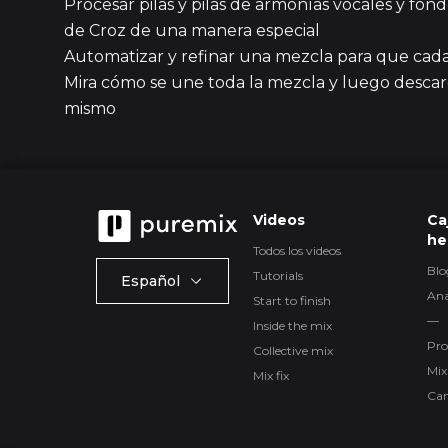
Procesar pilas y pilas de armonías vocales y fon
de Croz de una manera especial
Automatizar y refinar una mezcla para que cad
Mira cómo se une toda la mezcla y luego descarg
mismo
Videos
Ca
he
Todos los videos
Blo
Tutorials
Español
Ana
Start to finish
—
Inside the mix
Pro
Collective mix
Mix
Mix fix
Ca