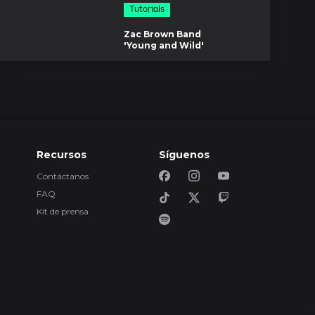
mezcla
Tutorials
os
Zac Brown Band
'Young and Wild'
$44.00
Inside the mix
os
Grand Baton
'Caribbean Raider'
$32.00
Inside the mix
Recursos
Síguenos
5m
Creando ediciones
Contáctanos
de DJ
FAQ
$39.00
Tutorials
8m
Kit de prensa
Puertas de ruido y
expansores
Tutorials
m
Niveles de
masterización para
EDM
$19.00
Tutorials