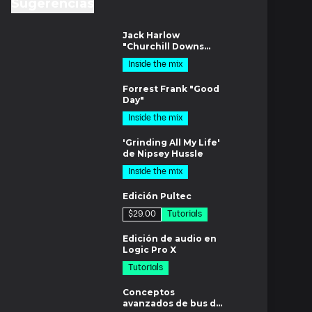
Sugerencias
os
Jack Harlow
"Churchill Downs
Featuring Drake"
Inside the mix
os
Forrest Frank "Good
Day"
Inside the mix
os
'Grinding All My Life'
de Nipsey Hussle
Inside the mix
m
Edición Pultec
$29.00
Tutorials
5m
Edición de audio en
Logic Pro X
Tutorials
m
Conceptos
avanzados de bus de