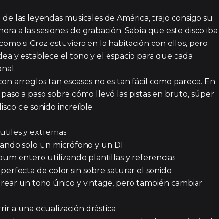
2 episodi
 de las leyendas musicales de América, trajo consigo su
ora a las sesiones de grabación. Sabía que este disco iba
 como si Croz estuviera en la habitación con ellos, pero
3 episodi
ea y establece el tono y el espacio para que cada
nal.
on arreglos tan escasos no es tan fácil como parece. En
2 episodi
 paso a paso sobre cómo llevó las pistas en bruto, súper
isco de sonido increíble.
38
sutiles y extremas
sando solo un micrófono y un DI
bum entero utilizando plantillas y referencias
1
perfecta de color sin sobre saturar el sonido
crear un tono único y vintage, pero también cambiar
25
rir a una ecualización drástica