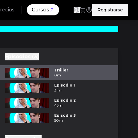
recios
Cursos
Registrarse
Episodios (3)
Tráiler
0m
Episodio 1
31m
Episodio 2
45m
Episodio 3
50m