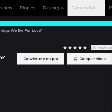
treams
Plugins
Descargas
Comunidad
P
hings We Do For Love'
(29 reseñas)
e'
Conviértete en pro
Comprar video