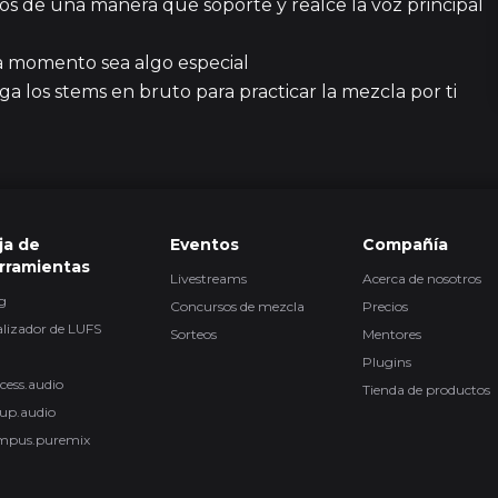
dos de una manera que soporte y realce la voz principal
3 episodi
a momento sea algo especial
a los stems en bruto para practicar la mezcla por ti
2 episodi
ja de
Eventos
Compañía
1
rramientas
Livestreams
Acerca de nosotros
g
Concursos de mezcla
Precios
lizador de LUFS
1
Sorteos
Mentores
Plugins
cess.audio
Tienda de productos
up.audio
10
mpus.puremix