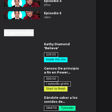
Episodio 4
37m
Episodio 5
45m
Sugerencias
8m
Kathy Diamond
'Believe'
$39.00
Inside the mix
os
Gansos: De principio
a fin en Power
Station
$99.00
1 episodio gratis
Start to finish
m
Dándole sabor a los
sonidos de
sintetizador
GRATIS
Tutorials
os