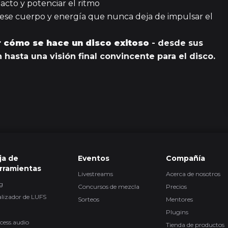
cto y potenciar el ritmo
o ese cuerpo y energía que nunca deja de impulsar el
10
 cómo se hace un disco exitoso
- desde sus
 hasta una visión final convincente para el disco.
15 episodi
30
7
ja de
Eventos
Compañía
rramientas
Livestreams
Acerca de nosotros
2 episodi
g
Concursos de mezcla
Precios
lizador de LUFS
Sorteos
Mentores
Plugins
cess.audio
Tienda de productos