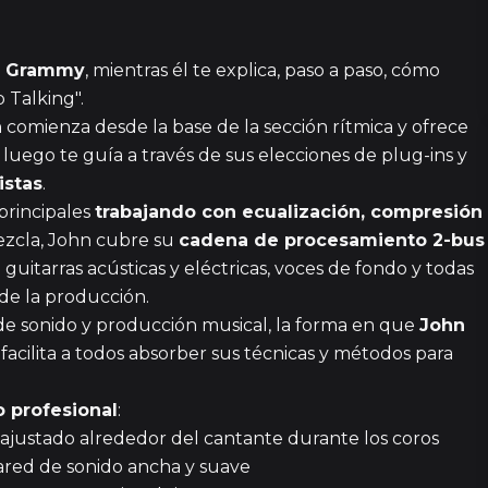
un Grammy
, mientras él te explica, paso a paso, cómo
p Talking".
hn comienza desde la base de la sección rítmica y ofrece
y luego te guía a través de sus elecciones de plug-ins y
1h 1
istas
.
principales
trabajando con ecualización, compresión
mezcla, John cubre su
cadena de procesamiento 2-bus
guitarras acústicas y eléctricas, voces de fondo y todas
15 episodi
 de la producción.
a de sonido y producción musical, la forma en que
John
facilita a todos absorber sus técnicas y métodos para
8
 profesional
:
 ajustado alrededor del cantante durante los coros
pared de sonido ancha y suave
2 episodi