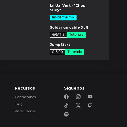
Lil Uzi Vert - "Chop
Suey"
Inside the mix
m
Soldar un cable XLR
GRATIS
Tutorials
os
JumpStart
$18.00
Tutorials
m
Mezclando voces de
Hip-Hop
$49.00
Tutorials
m
Técnica
Recursos
Síguenos
Húmeda/Seca
Bluecat
Tutorials
Contáctanos
os
FAQ
Green Day 'Bang
Bang'
Kit de prensa
$49.00
Inside the mix