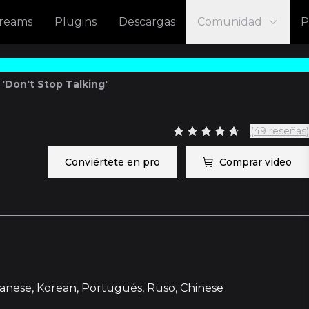
treams
Plugins
Descargas
Comunidad
P
 'Don't Stop Talking'
(49 reseñas)
Conviértete en pro
Comprar video
apanese, Korean, Portugués, Ruso, Chinese