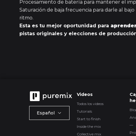
Procesamiento de batería para mantener el impa
Saturación de baja frecuencia para darle al baj
ritmo.
Esta es tu mejor oportunidad para
aprender
pistas originales y elecciones de producción
Videos
Ca
he
Todos los videos
Blo
Tutorials
Español
Ana
Start to finish
—
Inside the mix
Pro
Collective mix