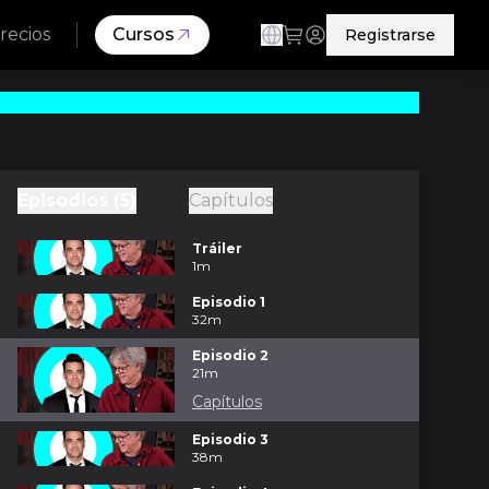
recios
Cursos
Registrarse
Episodios (5)
Capítulos
Tráiler
1m
Episodio 1
32m
Episodio 2
21m
Capítulos
Episodio 3
38m