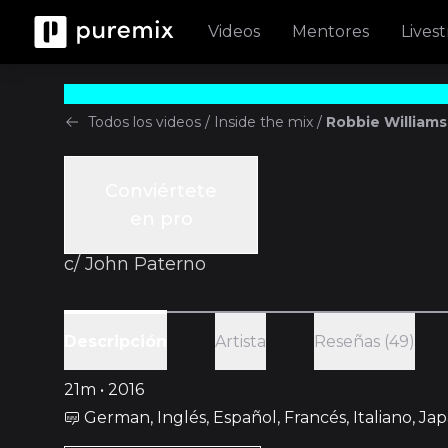
Videos
Mentores
Lives
Todos los videos
/
Inside the mix
/
Robbie Williams
Conviértete
Inside the mix
en pro
Episodio 2
c/
John Paterno
Artista
Reseñas (49)
Descripción
21m • 2016
German, Inglés, Español, Francés, Italiano, J