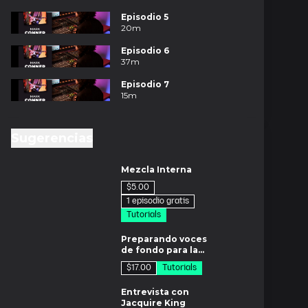
Episodio 5
20m
Episodio 6
37m
Episodio 7
15m
Sugerencias
os
Mezcla Interna
$5.00
1 episodio gratis
Tutorials
m
Preparando voces
de fondo para la
mezcla
$17.00
Tutorials
m
Entrevista con
Jacquire King