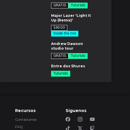
GRATIS
Tutorials
os
Major Lazer 'Light It
Up (Remix)'
$49.00
Inside the mix
m
Andrew Dawson
studio tour
GRATIS
Tutorials
os
Entre dos Shures
Tutorials
m
Compresor SSL
$29.00
Tutorials
7m
Tour del estudio
Bainz
Recursos
Síguenos
GRATIS
Tutorials
1m
Contáctanos
La pared de equipo
FAQ