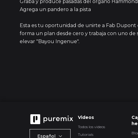
Graba y produce pasadas del órgano Hammond
Agrega un pandero a la pista
Esta es tu oportunidad de unirte a Fab Dupont
forma un plan desde cero y trabaja con uno de s
elevar "Bayou Ingenue".
Videos
Ca
he
Todos los videos
Blo
Tutorials
Español