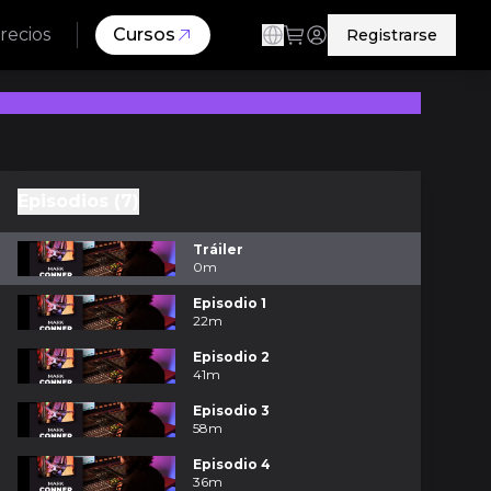
recios
Cursos
Registrarse
Episodios (7)
Tráiler
0m
Episodio 1
22m
Episodio 2
41m
Episodio 3
58m
Episodio 4
36m