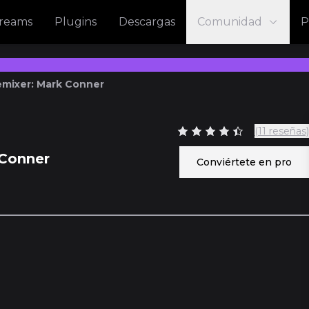
treams
Plugins
Descargas
Comunidad
P
mixer: Mark Conner
(11 reseñas)
 Conner
Conviértete en pro