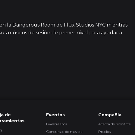
4 episodi
 en la Dangerous Room de Flux Studios NYC mientras
us músicos de sesión de primer nivel para ayudar a
8
10 episodi
52
1
ja de
Eventos
Compañía
rramientas
1
Livestreams
Acerca de nosotros
g
Concursos de mezcla
Precios