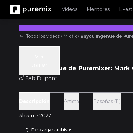
Videos
Mentores
Lives
Todos los videos
/
Mix fix
/
Bayou Ingenue de Pure
Ver
Mix Fix
tráiler
Bayou Ingenue de Puremixer: Mark
c/
Fab Dupont
Artista
Reseñas (11)
Descripción
3h 51m • 2022
Descargar archivos