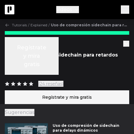
Videos
Tutorials
/
Explained
/
Uso de compresión sidechain para retardos dinámicos
Gratis
Tutorials
Regístrate
Uso de compresión sidechain para retardos
y mira
dinámicos
gratis
c/
Ben Lindell
(24 reseñas)
Regístrate y mira gratis
Sugerencias
Uso de compresión de sidechain
para delays dinámicos