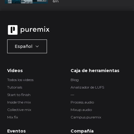
6m
Español
Videos
Caja de herramientas
Todos los videos
Blog
Tutorials
Analizador de LUFS
Start to finish
—
Inside the mix
Process.audio
Collective mix
Mixup.audio
Mix fix
Campus.puremix
Eventos
Compañía