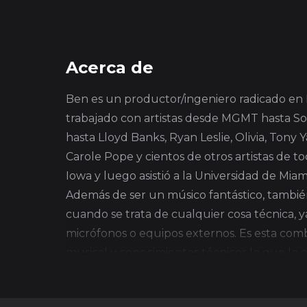
Acerca de
Ben es un productor/ingeniero radicado en
trabajado con artistas desde MGMT hasta So
hasta Lloyd Banks, Ryan Leslie, Olivia, Tony Y
Carole Pope y cientos de otros artistas de t
Iowa y luego asistió a la Universidad de Miam
Además de ser un músico fantástico, tambié
cuando se trata de cualquier cosa técnica, ya
micrófonos o equipos externos. Es esta comb
musical y conocimientos técnicos lo que lo 
productor/ingeniero muy solicitado.