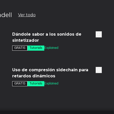
dell
Ver todo
8m
7m
Dándole sabor a los sonidos de
sintetizador
GRATIS
Tutorials
Explained
6m
1h 45m
Uso de compresión sidechain para
retardos dinámicos
GRATIS
Tutorials
Explained