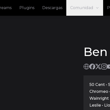
treams
Plugins
Descargas
Comunidad
P
Ben 
50 Cent • 
Chromeo •
Wainright 
Leslie • L