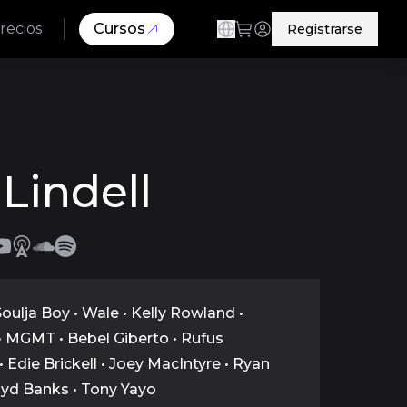
recios
Cursos
Registrarse
Lindell
Soulja Boy • Wale • Kelly Rowland •
 MGMT • Bebel Giberto • Rufus
• Edie Brickell • Joey MacIntyre • Ryan
loyd Banks • Tony Yayo