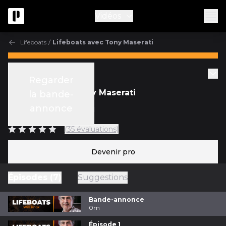
Vidéos
Lifeboats
/
Lifeboats avec Tony Maserati
Collective mix
Regarder
Lifeboats avec Tony Maserati
la bande-
annonce
avec
Tony Maserati
(35 évaluations)
Devenir pro
Épisodes (7)
Suggestions
Bande-annonce
0m
Épisode 1