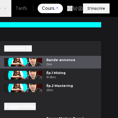
é
Tarifs
Cours
S'inscrire
Épisodes (2)
Bande-annonce
0m
Ép.1 Mixing
1h 8m
Ép.2 Mastering
25m
Suggestions
m