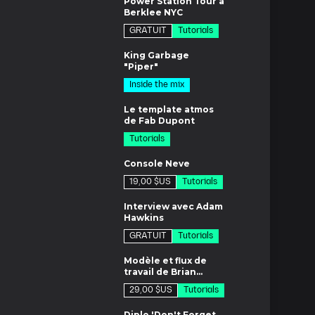
Power Station Tour à
Berklee NYC
GRATUIT
Tutorials
es
King Garbage
"Piper"
Inside the mix
es
Le template atmos
de Fab Dupont
Tutorials
8m
Console Neve
19,00 $US
Tutorials
1m
Interview avec Adam
Hawkins
GRATUIT
Tutorials
1m
Modèle et flux de
travail de Brian
Moncarz
29,00 $US
Tutorials
es
Diplo 'Don't Forget