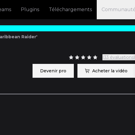
reams
Plugins
Téléchargements
Communaut
aribbean Raider'
(33 évaluations)
Devenir pro
Acheter la vidéo
47