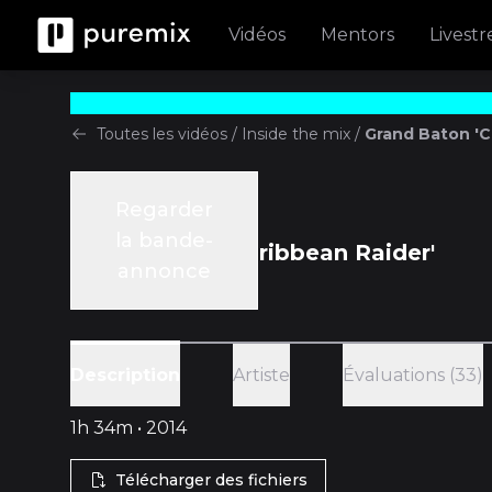
Vidéos
Mentors
Livest
Toutes les vidéos
/
Inside the mix
/
Grand Baton 'C
Regarder
Inside the mix
la bande-
Grand Baton 'Caribbean Raider'
annonce
avec
Fab Dupont
Artiste
Évaluations (33)
Description
1h 34m • 2014
Télécharger des fichiers