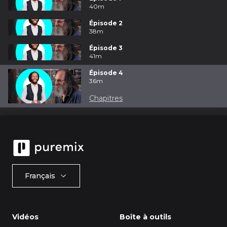
40m
Épisode 2
38m
Épisode 3
41m
Épisode 4
36m
Chapitres
Français
Vidéos
Boîte à outils