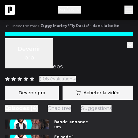
Vidéos
Inside the mix
/
Ziggy Marley 'Fly Rasta' - dans la boîte
Inside the mix
Devenir
Épisode 4
pro
avec
Andrew Scheps
(108 évaluations)
Devenir pro
Acheter la vidéo
Épisodes (4)
Chapitres
Suggestions
Bande-annonce
0m
Épisode 1