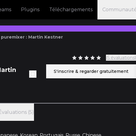
reams
Plugins
Téléchargements
Communaut
puremixer : Martin Kestner
(5 évaluations)
artin
S'inscrire & regarder gratuitement
Évaluations (5)
Japanese, Korean, Portugais, Russe, Chinese