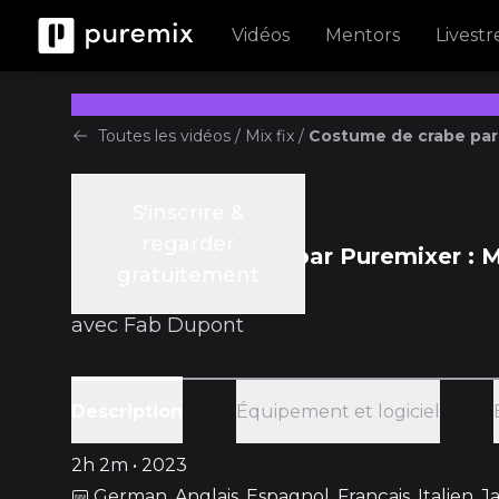
Vidéos
Mentors
Livest
Toutes les vidéos
/
Mix fix
/
Costume de crabe par 
S'inscrire &
Gratuit
Mix Fix
regarder
Costume de crabe par Puremixer : M
gratuitement
Kestner en direct
avec
Fab Dupont
Équipement et logiciel
Description
2h 2m • 2023
German, Anglais, Espagnol, Français, Italien, 