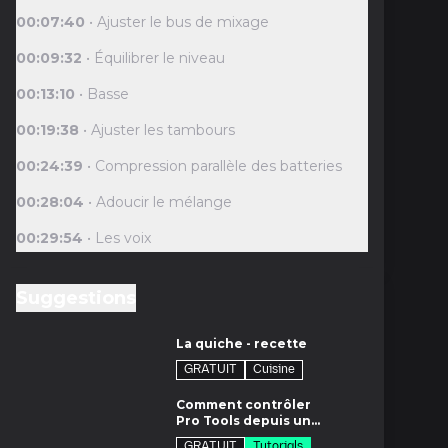
00:07:40
• Ajuster le bus de mixage
00:09:32
• Équilibrer le niveau
00:13:10
• Basse
00:19:38
• Ajuster les tambours
00:24:39
• Compression parallèle des batteries
00:28:04
• Adoucir le mélange
00:29:54
• Les voix
00:42:08
• Améliorer les percussions
Suggestions
00:48:54
• Clés
m
La quiche - recette
00:51:16
• Réverbération synthétique
GRATUIT
Cuisine
00:57:16
• Guitares
7m
Comment contrôler
01:02:22
• Revisiter la voix principale
Pro Tools depuis un
iPad
GRATUIT
Tutorials