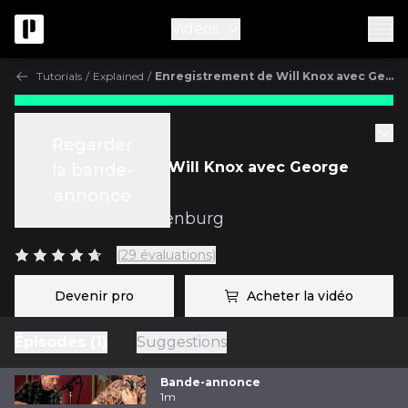
Vidéos
Tutorials
/
Explained
/
Enregistrement de Will Knox avec George Massenburg
Tutorials
Regarder
Enregistrement de Will Knox avec George
la bande-
Massenburg
annonce
avec
George Massenburg
(29 évaluations)
Devenir pro
Acheter la vidéo
Épisodes (1)
Suggestions
Bande-annonce
1m