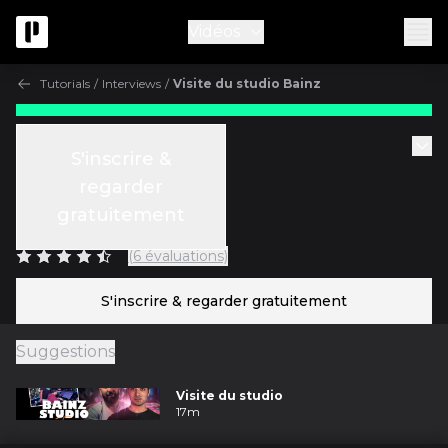
Vidéos
Tutorials
/
Interviews
/
Visite du studio Bainz
Gratuit
Tutorials
S'inscrire &
Visite du studio Bainz
regarder
gratuitement
avec
Bainz
(6 évaluations)
S'inscrire & regarder gratuitement
Suggestions
Visite du studio
17m