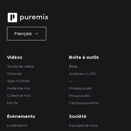
Français
Vidéos
Boîte à outils
Toutes les vidéos
Blog
Tutorials
Analyseur LUFS
Start to finish
—
Inside the mix
Process.audio
Collective mix
Mixup.audio
Mix fix
Campus.puremix
Événements
Société
Livestreams
À propos de nous