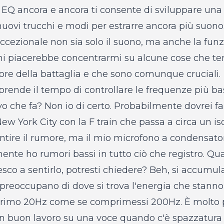
 EQ ancora e ancora ti consente di sviluppare una 
nuovi trucchi e modi per estrarre ancora più suono
cezionale non sia solo il suono, ma anche la funzio
 piacerebbe concentrarmi su alcune cose che ten
ore della battaglia e che sono comunque cruciali.
 prende il tempo di controllare le frequenze più ba
vo che fa? Non io di certo. Probabilmente dovrei fa
w York City con la F train che passa a circa un iso
entire il rumore, ma il mio microfono a condensat
ente ho rumori bassi in tutto ciò che registro. Qua
sco a sentirlo, potresti chiedere? Beh, si accumula
 preoccupano di dove si trova l'energia che sta
primo 20Hz come se comprimessi 200Hz. È molto pi
n buon lavoro su una voce quando c'è spazzatura 