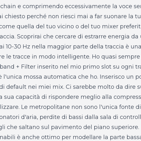
echain e comprimendo eccessivamente la voce se
mai chiesto perché non riesci mai a far suonare la tu
come quella del tuo vicino o del tuo mixer preferit
raccia. Scoprirai che cercare di estrarre energia d
i 10-30 Hz nella maggior parte della traccia è una 
are le tracce in modo intelligente. Ho quasi sempre
and + Filter inserito nel mio primo slot su ogni tr
, è l'unica mossa automatica che ho. Inserisco un po'
 di default nei miei mix. Ci sarebbe molto da dire 
lla sua capacità di rispondere meglio alla compres
izzare. Le metropolitane non sono l'unica fonte di 
atori d'aria, perdite di bassi dalla sala di controll
gli che saltano sul pavimento del piano superiore. 
onabili è anche ottimo per modellare la parte bassa