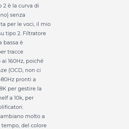
 2 è la curva di
 no) senza
 per le voci, il mio
 tipo 2. Filtratore
a bassa è
per tracce
 ai 160Hz, poiché
nze (OCD, non ci
 480Hz pronti a
8K per gestire la
elf a 10k, per
ficatori.
 cambiano molto a
l tempo, del colore