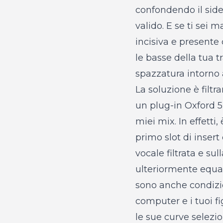
confondendo il sid
valido. E se ti sei 
incisiva e presente 
le basse della tua t
spazzatura intorno a
La soluzione è filtr
un plug-in Oxford 5b
miei mix. In effetti
primo slot di insert
vocale filtrata e su
ulteriormente equal
sono anche condizion
computer e i tuoi fi
le sue curve selezi