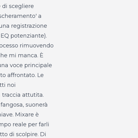
 di scegliere
ascheramento' a
una registrazione
o EQ potenziante).
processo rimuovendo
 che mi manca. È
una voce principale
to affrontato. Le
ti noi
raccia attutita.
e fangosa, suonerà
hiave. Mixare è
po reale per farli
to di scolpire. Di