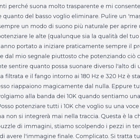
umenti perché suona molto trasparente e mi consente
 quanto del basso voglio eliminare. Pulire un 'm
sempre un modo di suono più naturale per aprire 
potenziare le alte (qualunque sia la qualità del tu
 hanno portato a iniziare praticamente sempre il 
ce dal mio segnale piuttosto che potenziando ciò
e sentire quanto possa suonare diverso l'alto di 
a filtrata e il fango intorno ai 180 Hz e 320 Hz è sta
sso riappaiono magicamente dal nulla. Eppure tut
ivolgiamo alla banda dei 10K quando sentiamo una t
Posso potenziare tutti i 10K che voglio su una voc
a non si integrerà mai nella traccia. Questa è la c
uzzle di immagini, stiamo scolpendo i pezzi in tem
 avere l'immagine finale. Complicato. Si tratta tut