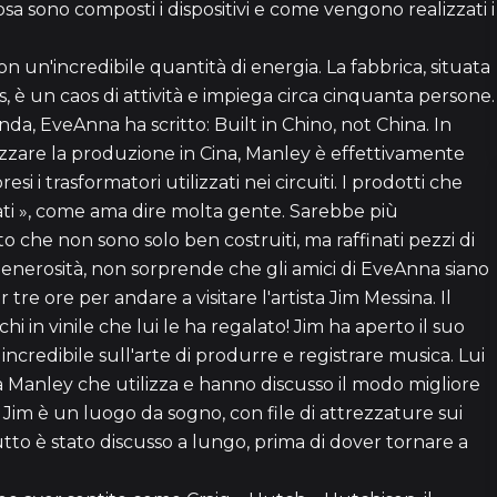
osa sono composti i dispositivi e come vengono realizzati i
un'incredibile quantità di energia. La fabbrica, situata
es, è un caos di attività e impiega circa cinquanta persone.
nda, EveAnna ha scritto: Built in Chino, not China. In
izzare la produzione in Cina, Manley è effettivamente
 i trasformatori utilizzati nei circuiti. I prodotti che
ati », come ama dire molta gente. Sarebbe più
2h 
o che non sono solo ben costruiti, ma raffinati pezzi di
 generosità, non sorprende che gli amici di EveAnna siano
re ore per andare a visitare l'artista Jim Messina. Il
16
 in vinile che lui le ha regalato! Jim ha aperto il suo
 incredibile sull'arte di produrre e registrare musica. Lui
Manley che utilizza e hanno discusso il modo migliore
1
di Jim è un luogo da sogno, con file di attrezzature sui
utto è stato discusso a lungo, prima di dover tornare a
4