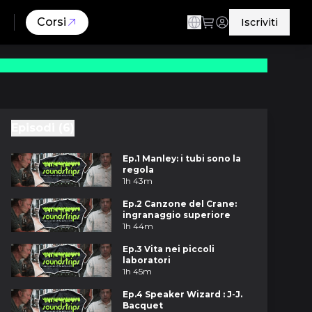
Corsi
Iscriviti
Episodi (6)
Ep.1 Manley: i tubi sono la
regola
1h 43m
Ep.2 Canzone del Crane:
ingranaggio superiore
1h 44m
Ep.3 Vita nei piccoli
laboratori
1h 45m
Ep.4 Speaker Wizard : J-J.
Bacquet