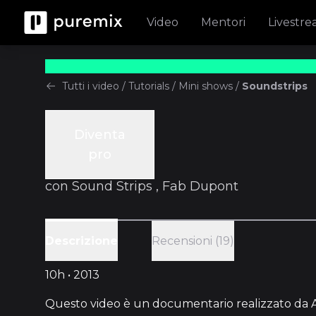
Video
Mentori
Livestr
Tutti i video
/
Tutorials
/
Mini shows
/
Soundstrips
Diventa
Tutorials
pro
Soundstrips
con
Sound Strips
,
Fab Dupont
Recensioni (19)
Descrizione
10h • 2013
Questo video è un documentario realizzato da A