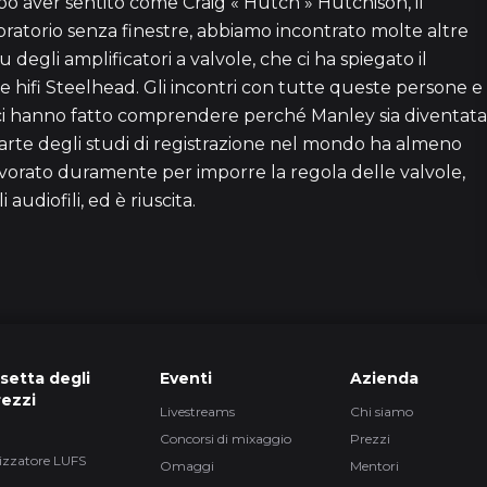
po aver sentito come Craig « Hutch » Hutchison, il
oratorio senza finestre, abbiamo incontrato molte altre
 degli amplificatori a valvole, che ci ha spiegato il
20 episo
e hifi Steelhead. Gli incontri con tutte queste persone e
 ci hanno fatto comprendere perché Manley sia diventata
2 episo
arte degli studi di registrazione nel mondo ha almeno
vorato duramente per imporre la regola delle valvole,
 audiofili, ed è riuscita.
22
1
setta degli
Eventi
Azienda
4 episo
rezzi
Livestreams
Chi siamo
Concorsi di mixaggio
Prezzi
izzatore LUFS
28
Omaggi
Mentori