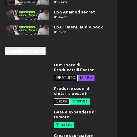
1h 24m
Ep.5 Anamod secret
1h 44m
Ep.6 Il menu audio bock
1h 37m
Suggerimenti
6m
Out There di
Producer: ill Factor
GRATUITO
Mix Fix
m
Produrre suoni di
chitarra pesanti
$12.84
Tutorials
8m
Gate e expanders di
rumore
Tutorials
m
Creare scorciatoie