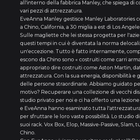
all'interno della fabbrica Manley, che spiega di c
vari pezzi di attrezzatura.
EveAnna Manley gestisce Manley Laboratories con 
a Chino, California, a 30 miglia a est di Los Angel
Sulle magliette che lei stessa progetta per l'azie
questi tempi in cui è diventata la norma delocal
un'eccezione. Tutto è fatto internamente, compresi
escono da Chino sono « costruiti come carri arm
appropriato dire costruiti come Aston Martin, dat
attrezzatura. Con la sua energia, disponibilità e
delle persone straordinarie. Abbiamo guidato per t
motivo? Recuperare una collezione di vecchi dischi
studio privato per noi e ci ha offerto una lezione
e EveAnna hanno esaminato tutta l'attrezzatura 
per sfruttare le loro vaste possibilità. Lo studio 
suoi rack. Vox Box, Elop, Massive-Passive, Slam, t
Chino.