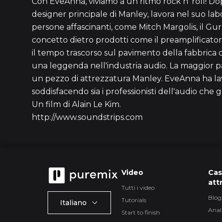
Con EveAnna, viviamo a un ritmo rock n' roll! Do
designer principale di Manley, lavora nel suo lab
persone affascinanti, come Mitch Margolis, il Guru
concetto dietro prodotti come il preamplificator
il tempo trascorso sul pavimento della fabbrica
una leggenda nell'industria audio. La maggior p
un pezzo di attrezzatura Manley. EveAnna ha la
soddisfacendo sia i professionisti dell'audio che gli
Un film di Alain Le Kim.
http://www.soundstrips.com
Video
Cas
att
Tutti i video
Blog
Tutorials
Italiano
Anal
Start to finish