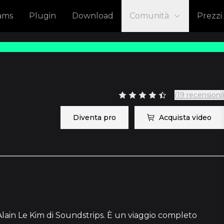
eams
Plugin
Download
Comunità
Prezzi
(19 recensioni)
Diventa pro
Acquista video
lain Le Kim di Soundstrips. È un viaggio completo