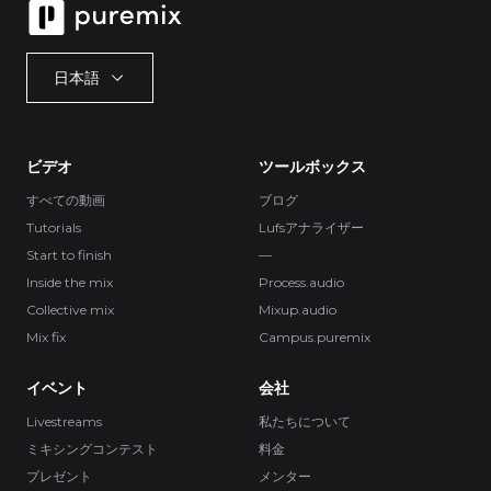
日本語
ビデオ
ツールボックス
すべての動画
ブログ
Tutorials
Lufsアナライザー
Start to finish
—
Inside the mix
Process.audio
Collective mix
Mixup.audio
Mix fix
Campus.puremix
イベント
会社
Livestreams
私たちについて
ミキシングコンテスト
料金
プレゼント
メンター