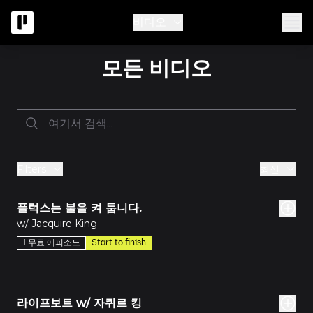
비디오
모든 비디오
Filters
최신
소드
플럭스는 불을 켜 둡니다.
w/ Jacquire King
1 무료 에피소드
Start to finish
소드
라이프보트 w/ 자퀴르 킹