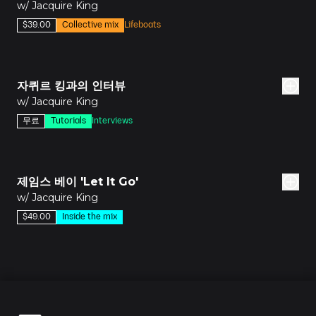
w/ Jacquire King
$39.00
Collective mix
Lifeboats
3분
자퀴르 킹과의 인터뷰
w/ Jacquire King
무료
Tutorials
Interviews
소드
제임스 베이 'Let It Go'
w/ Jacquire King
$49.00
Inside the mix