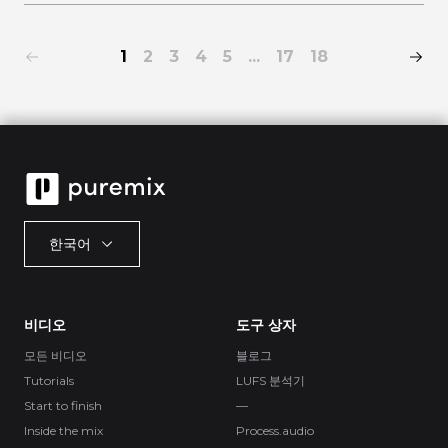
1
2
3
4
5
...
17
18
한국어
비디오
도구 상자
모든 비디오
블로그
Tutorials
LUFS 분석기
Start to finish
—
Inside the mix
Process.audio