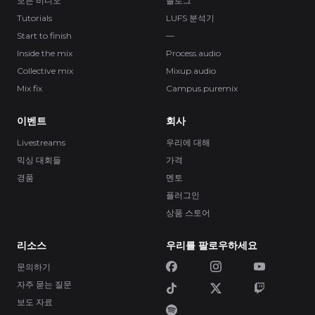
모든 비디오
블로그
Tutorials
LUFS 분석기
Start to finish
—
Inside the mix
Process.audio
Collective mix
Mixup.audio
Mix fix
Campus.puremix
이벤트
회사
Livestreams
우리에 대해
믹싱 대회들
가격
경품
멘토
플러그인
상품 스토어
리소스
우리를 팔로우하세요
문의하기
자주 묻는 질문
보도 자료