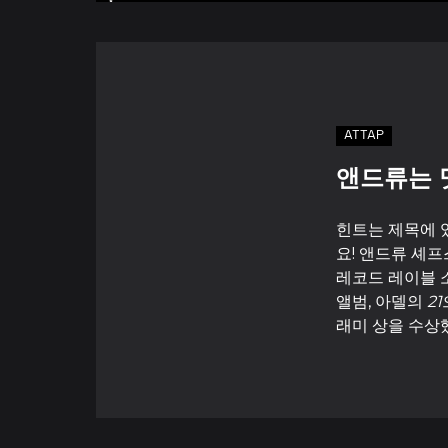
ATTAP
앤드류는 
힌트는 제목에 
요! 앤드류 셰
레코드 레이블 
앨범, 아델의
21
래미 상을 수상