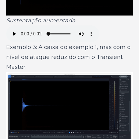
Sustentação aumentada
Exemplo 3: A caixa do exemplo 1, mas com o
nível de ataque reduzido com o Transient
Master.