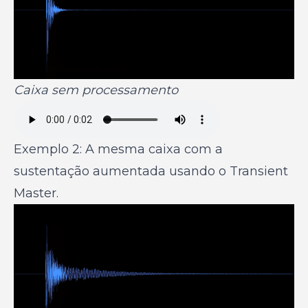
Caixa sem processamento
Exemplo 2: A mesma caixa com a
sustentação aumentada usando o Transient
Master.